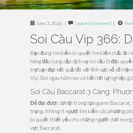
June 3, 2026
|
Leave a comment
|
Ho
Soi Cầu Vip 366: D
Bạn đang tìm kiếm bí quyết tìm kiếm chắc ăn n
hàng đầu cung cấp dịch vụ soi cầu lô độc quyền
trợ bạn đạt kết quả tốt với lĩnh vực xổ số hiệ
Vip 366 ngay hôm nay và tiến tới sự nghiệp già
Soi Cầu Baccarat 3 Càng: Phươn
Để đạt được cơ hội trong tựa game Baccarat, v
trọng. Không ít người tìm kiếm các phương phá
bí quyết thiết yếu cho những người chơi mong 
vực Baccarat.