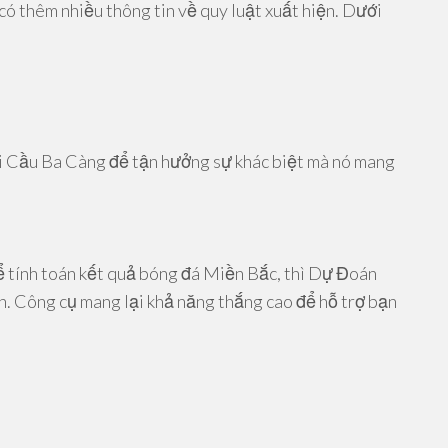
có thêm nhiều thông tin về quy luật xuất hiện. Dưới
i Cầu Ba Càng để tận hưởng sự khác biệt mà nó mang
 tính toán kết quả bóng đá Miền Bắc, thì Dự Đoán
n. Công cụ mang lại khả năng thắng cao để hỗ trợ bạn