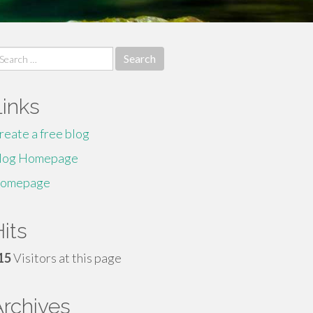
earch
r:
Links
reate a free blog
log Homepage
omepage
its
15
Visitors at this page
Archives